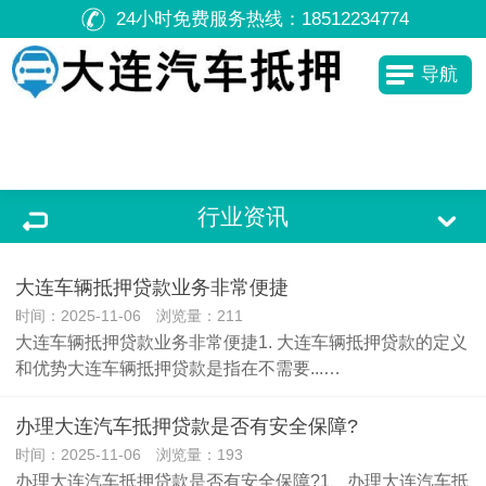
24小时免费服务热线：
18512234774
导航
行业资讯
大连车辆抵押贷款业务非常便捷
时间：2025-11-06 浏览量：211
大连车辆抵押贷款业务非常便捷1. 大连车辆抵押贷款的定义
和优势大连车辆抵押贷款是指在不需要...…
办理大连汽车抵押贷款是否有安全保障?
时间：2025-11-06 浏览量：193
办理大连汽车抵押贷款是否有安全保障?1、办理大连汽车抵